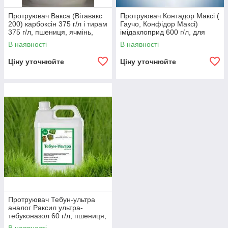
Протруювач Вакса (Вітавакс
Протруювач Контадор Максі (
200) карбоксін 375 г/л і тирам
Гаучо, Конфідор Максі)
375 г/л, пшениця, ячмінь,
імідаклоприд 600 г/л, для
кукурудза, ріпак, горох
пшениці, ячменю, ріпаку, соя
В наявності
В наявності
Ціну уточнюйте
Ціну уточнюйте
Протруювач Тебун-ультра
аналог Раксил ультра-
тебуконазол 60 г/л, пшениця,
ячмінь